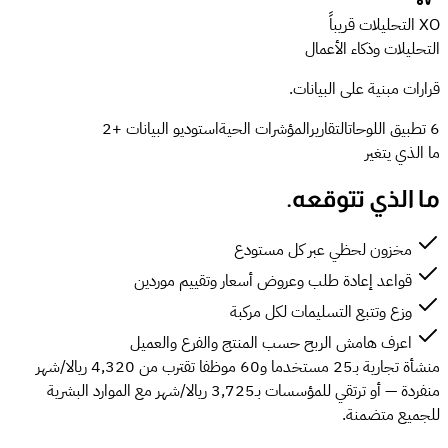
XO التحليلات
قريباً
التحليلات وذكاء الأعمال
قرارات مبنية على البيانات.
6 تطبيق
اللوحات
التقارير
المؤشرات الحية
استوديو البيانات
+2
ما الذي يتغير
ما الذي تتوقعه.
مخزون لحظي عبر كل مستودع
قواعد إعادة طلب وعروض أسعار وتقييم موردين
وزع وتتبع التسليمات لكل مركبة
اعرف هامش الربح حسب المنتج والفرع والعميل
منشأة تجارية بـ25 مستخدما و60 موظفا تقترب من 4,320 ريالا/شهر
منفردة — أو ترتقي للمؤسسات بـ3,725 ريالا/شهر مع الموارد البشرية
للجميع متضمنة.