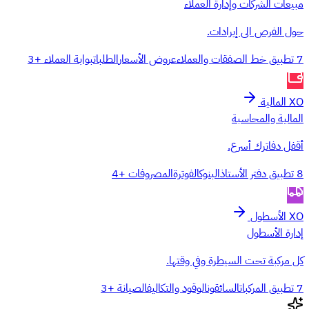
مبيعات الشركات وإدارة العملاء
حول الفرص الى إيرادات.
7 تطبيق
خط الصفقات والعملاء
عروض الأسعار
الطلبات
بوابة العملاء
+3
XO المالية
المالية والمحاسبة
أقفل دفاترك أسرع.
8 تطبيق
دفتر الأستاذ
البنوك
الفوترة
المصروفات
+4
XO الأسطول
إدارة الأسطول
كل مركبة تحت السيطرة وفي وقتها.
7 تطبيق
المركبات
السائقون
الوقود والتكاليف
الصيانة
+3