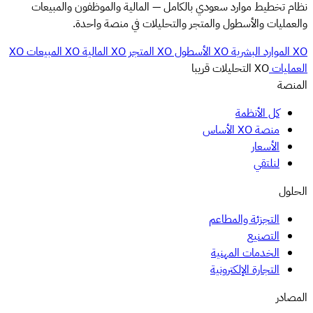
نظام تخطيط موارد سعودي بالكامل — المالية والموظفون والمبيعات
والعمليات والأسطول والمتجر والتحليلات في منصة واحدة.
XO الموارد البشرية
XO الأسطول
XO المتجر
XO المالية
XO المبيعات
XO
العمليات
XO التحليلات
قريبا
المنصة
كل الأنظمة
منصة XO الأساس
الأسعار
لنلتقي
الحلول
التجزئة والمطاعم
التصنيع
الخدمات المهنية
التجارة الإلكترونية
المصادر