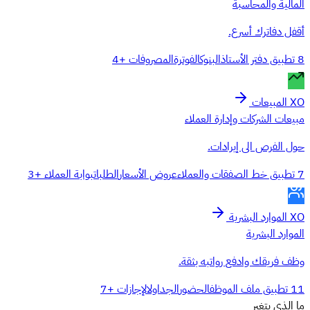
المالية والمحاسبة
أقفل دفاترك أسرع.
8 تطبيق
دفتر الأستاذ
البنوك
الفوترة
المصروفات
+4
XO المبيعات
مبيعات الشركات وإدارة العملاء
حول الفرص الى إيرادات.
7 تطبيق
خط الصفقات والعملاء
عروض الأسعار
الطلبات
بوابة العملاء
+3
XO الموارد البشرية
الموارد البشرية
وظف فريقك وادفع رواتبه بثقة.
11 تطبيق
ملف الموظف
الحضور
الجداول
الإجازات
+7
ما الذي يتغير