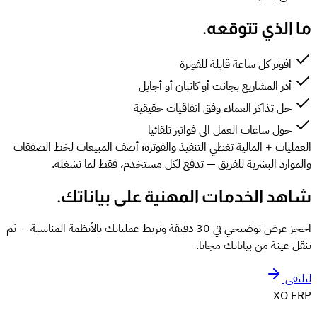
ما الذي تتوقعه.
افوتر كل ساعة قابلة للفوترة
أدر المشاريع بجانت أو كانبان أو أجايل
حل تذاكر العملاء وفق اتفاقيات حقيقية
حول ساعات العمل الى فواتير تلقائيا
العمليات + المالية تغطي التنفيذ والفوترة؛ أضف المبيعات لخط الصفقات
والموارد البشرية للفريق — تدفع لكل مستخدم، فقط لما تشغله.
شاهد الخدمات المهنية على بياناتك.
احجز عرض توضيحي في 30 دقيقة ونربط عملياتك بالأنظمة المناسبة — ثم
ننقل عينة من بياناتك مجانا.
لنلتقي
XO
ERP