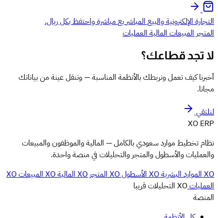
التجارة الإلكترونية والبيع المباشر
بع مباشرة واحتفظ بكل ريال.
المتجر
المبيعات
المالية
العمليات
لا تجد قطاعك؟
أخبرنا كيف تعمل ونربطك بالأنظمة المناسبة — وننقل عينة من بياناتك
مجانا.
لنلتقي
XO
ERP
نظام تخطيط موارد سعودي بالكامل — المالية والموظفون والمبيعات
والعمليات والأسطول والمتجر والتحليلات في منصة واحدة.
XO الموارد البشرية
XO الأسطول
XO المتجر
XO المالية
XO المبيعات
XO
العمليات
XO التحليلات
قريبا
المنصة
كل الأنظمة