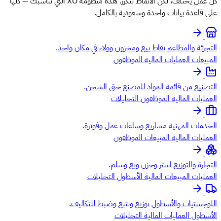
كل عمل يختلف، لكن الأنماط تتكرر. هذه منظومة XO التي تناسبك — كلها
على قاعدة بيانات واحدة وسعودية بالكامل.
التجزئة والمطاعم
نقاط بيع ومخزون وولاء في مكان واحد.
المبيعات
العمليات
المالية
الموظفون
التصنيع
من قائمة المواد للمصنع حتى الشحن.
العمليات
المالية
الموظفون
التحليلات
الخدمات المهنية
مشاريع وساعات عمل وفوترة.
العمليات
المالية
المبيعات
الموظفون
التجارة والتوزيع
اشتر وخزن وبع وسلم.
العمليات
المبيعات
المالية
الأسطول
التحليلات
اللوجستيات والأسطول
توزيع وتتبع وضبط للتكاليف.
الأسطول
العمليات
المالية
التحليلات