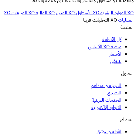
والعمليات والأسطول والمتجر والتحليلات في منصة واحدة.
XO الموارد البشرية
XO الأسطول
XO المتجر
XO المالية
XO المبيعات
XO
العمليات
XO التحليلات
قريبا
المنصة
كل الأنظمة
منصة XO الأساس
الأسعار
لنلتقي
الحلول
التجزئة والمطاعم
التصنيع
الخدمات المهنية
التجارة الإلكترونية
المصادر
الأدلة والتوثيق